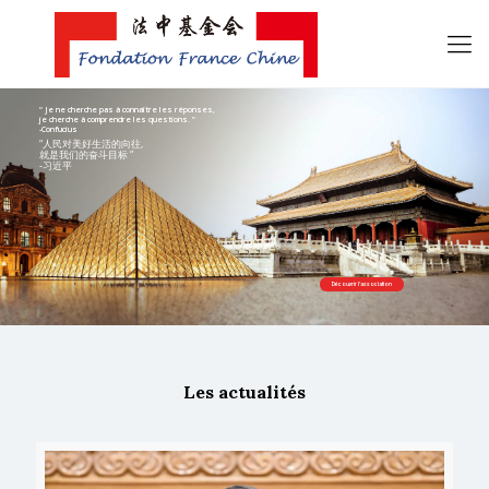
“ Je ne cherche pas à connaître les réponses,
je cherche à comprendre les questions. ”
-Confucius
“人民对美好生活的向往,
就是我们的奋斗目标 ”
-习近平
Découvrir l'association
Les actualités