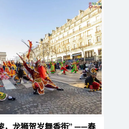
黎，龙狮贺岁舞香街” ——春