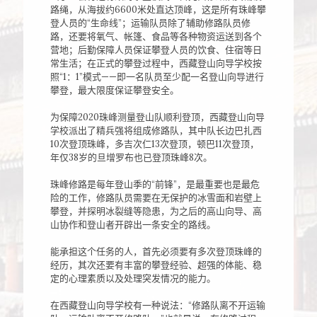
路绳，从海拔约6600米处直达顶峰，这是所有珠峰攀
登人员的“生命线”；运输队员除了辅助修路队员修
路，还要将氧气、帐篷、食品等各种物资运送到各个
营地；后勤保障人员保证攀登人员的饮食、住宿等日
常生活；在正式的攀登过程中，西藏登山向导学校按
照“1：1”模式——即一名队员至少配一名登山向导进行
攀登，最大限度保证攀登安全。
为保障2020珠峰测量登山队顺利登顶，西藏登山向导
学校派出了精兵强将组成修路队，其中队长边巴扎西
10次登顶珠峰，多吉次仁13次登顶，顿巴11次登顶，
年仅38岁的旦增罗布也已登顶珠峰8次。
珠峰修路是每年登山季的“前锋”，是最重要也是最危
险的工作，修路队员需要在无保护的冰雪面和岩壁上
攀登，并探明冰裂缝等隐患，为之后的高山向导、高
山协作和登山者开辟出一条安全的路线。
能承担这个任务的人，首先必须要有多次登顶珠峰的
经历，其次还要有丰富的攀登经验、超强的体能、稳
定的心理素质以及处理突发情况的能力。
在西藏登山向导学校有一种说法：“修路队离不开运输