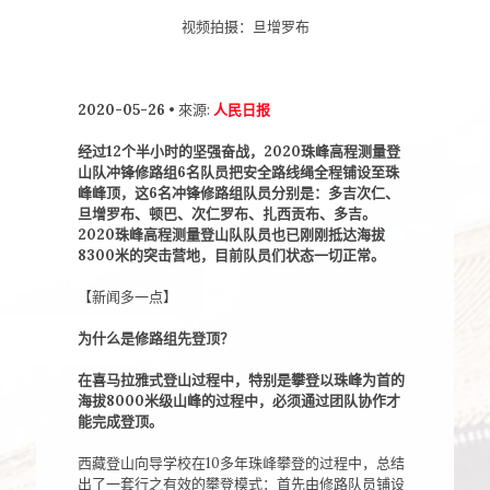
视频拍摄：旦增罗布
2020-05-26 •
來源:
人民日报
经过12个半小时的坚强奋战，2020珠峰高程测量登
山队冲锋修路组6名队员把安全路线绳全程铺设至珠
峰峰顶，这6名冲锋修路组队员分别是：多吉次仁、
旦增罗布、顿巴、次仁罗布、扎西贡布、多吉。
2020珠峰高程测量登山队队员也已刚刚抵达海拔
8300米的突击营地，目前队员们状态一切正常。
【新闻多一点】
为什么是修路组先登顶？
在喜马拉雅式登山过程中，特别是攀登以珠峰为首的
海拔8000米级山峰的过程中，必须通过团队协作才
能完成登顶。
西藏登山向导学校在10多年珠峰攀登的过程中，总结
出了一套行之有效的攀登模式：首先由修路队员铺设