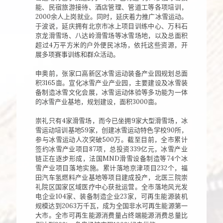
能、民宿旅游接待、酒店管理、管道工等各项培训，
2000余人上岗就业。同时，延庆着力推广冰雪运动。
于波说，延庆拥有北京市冰上项目训练中心、万科石
京龙滑雪场、八达岭滑雪场等冰雪场地，以及总面积
超过4万平方米的户外便民冰场，依托这些资源，开
展多项赛事训练和群众活动。
申奥前，张家口高新区冰雪运动装备产业园规划总面
积3165亩。宣化冰雪产业产业园，主要建设及冰雪装
备制造冰雪文化会展，冰雪运动体验等多功能为一体
的冰雪产业基地，规划建设，面积3000亩。
崇礼只有4家滑雪场，而今已坐拥9家大型滑雪场，冰
雪运动培训基地59家，创建冰雪运动特色学校90所，
参与冰雪运动人次突破500万。截至目前，全市累计
签约冰雪产业项目87项，总投资339亿元，冰雪产业
链正在逐步形成，法国MND滑雪设备制造等74个冰
雪产业项目落地实施。累计落地京津项目232个，福
田汽车氢燃料产业基地等项目建成投产，北医三院崇
礼院区国家区域医疗中心获批运营。全市落地风光发
电企业104家、装备制造企业23家，可再生能源装机
规模达到2063万千瓦，成为全国非水可再生能源第一
大市。全市可再生能源消费量占终端能源消费总量比