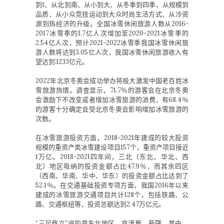
到1、从北到南、从小到大、从冬季到四季、从规模到
品质、从小众竞技运动到大众时尚生活方式、从冷资
源到热经济的升级。全国冰雪休闲旅游人数从2016-
2017冰雪季的1.7亿人次增加至2020-2021冰雪季的
2.54亿人次，预计2021-2022冰雪季我国冰雪休闲旅
游人数将达到3.05亿人次，我国冰雪休闲旅游收入有
望达到3233亿元。
2022年北京冬奥会成功举办将极大激发中国老百姓冰
雪旅游热情。调查显示，71.7％的游客会在北京冬奥
会激励下不改变或者增加冰雪旅游的消费，有68.4％
的游客十分确定会受北京冬奥会影响增加冰雪旅游的
次数。
在冰雪旅游投资方面，2018-2021年建成的较大投资
规模的重资产类冰雪建设项目157个，重资产项目接近
1万亿。2018-2021四年间，三北（东北、华北、西
北）地区吸纳的投资金额占比47.9％，而其余四区
（西南、华南、华中、华东）的投资金额占比达到了
52.1％。在交通基础投资专项方面，我国2016年以来
建成的冰雪旅游交通项目共计128个，包括铁路、公
路、交通枢纽等，投资总额达到2.47万亿元。
“三足鼎立”说的是东北地区、京津冀、新疆，其中，