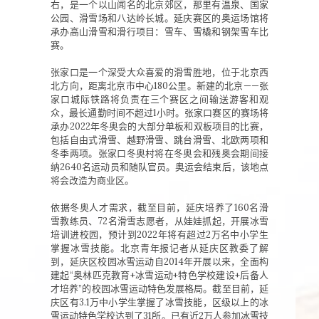
右，是一个以山闻名的北京郊区，那里有温泉、国家
公园、滑雪场和八达岭长城。延庆赛区的奥运场馆将
承办高山滑雪和滑行项目：雪车、雪橇和钢架雪车比
赛。
张家口是一个深受大众喜爱的滑雪胜地，位于北京西
北方向，距离北京市中心180公里。新建的北京——张
家口城际铁路将负责在三个赛区之间输送游客和观
众，最长通勤时间不超过1小时。张家口赛区的赛场将
承办2022年冬奥会的大部分单板和双板项目的比赛，
包括自由式滑雪、越野滑雪、跳台滑雪、北欧两项和
冬季两项。张家口冬奥村将在冬奥会和残奥会期间接
纳2640名运动员和随队官员。奥运会结束后，该地点
将会改造为商业区。
依据冬奥人才需求，截至目前，延庆培养了160名滑
雪教练员、72名滑雪志愿者，从娃娃抓起，开展冰雪
培训进校园，预计到2022年将有超过2万名中小学生
掌握冰雪技能。北京青年报记者从延庆区教委了解
到，延庆区校园冰雪运动自2014年开展以来，全面构
建起“奥林匹克教育+冰雪运动+特色学校建设+后备人
才培养”的校园冰雪运动特色发展格局。截至目前，延
庆区有3.1万中小学生掌握了冰雪技能，区级以上的冰
雪运动特色学校达到了31所。已有近2万人参加冰雪技