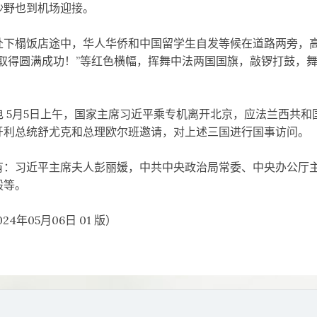
野也到机场迎接。
榻饭店途中，华人华侨和中国留学生自发等候在道路两旁，高举
国取得圆满成功！”等红色横幅，挥舞中法两国国旗，敲锣打鼓，
 5月5日上午，国家主席习近平乘专机离开北京，应法兰西共和
牙利总统舒尤克和总理欧尔班邀请，对上述三国进行国事访问。
习近平主席夫人彭丽媛，中共中央政治局常委、中央办公厅主
毅等。
4年05月06日 01 版）